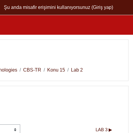
Şu anda misafir erişimini kullanıyorsunuz (
Giriş yap
)
nologies
CBS-TR
Konu 15
Lab 2
LAB 3 ▶︎