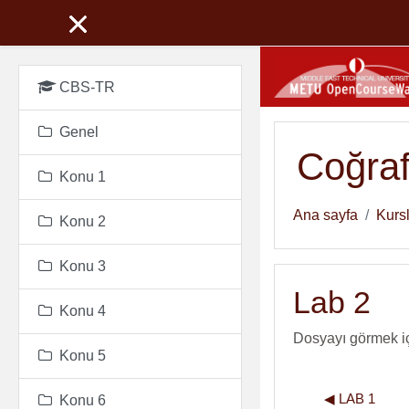
Ana içeriğe git
CBS-TR
Genel
Coğraf
Konu 1
Ana sayfa
Kurs
Konu 2
Konu 3
Lab 2
Konu 4
Dosyayı görmek i
Konu 5
◀︎ LAB 1
Konu 6