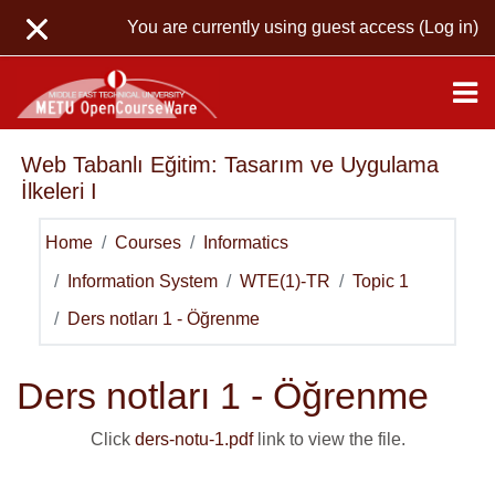
Skip to main content
You are currently using guest access (
Log in
)
Web Tabanlı Eğitim: Tasarım ve Uygulama
İlkeleri I
Home
Courses
Informatics
Information System
WTE(1)-TR
Topic 1
Ders notları 1 - Öğrenme
Ders notları 1 - Öğrenme
Click
ders-notu-1.pdf
link to view the file.