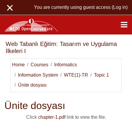
Skip to main content
You are currently using guest access (
Log in
)
Web Tabanlı Eğitim: Tasarım ve Uygulama
İlkeleri I
Home
Courses
Informatics
Information System
WTE(1)-TR
Topic 1
Ünite dosyası
Ünite dosyası
Click
chapter-1.pdf
link to view the file.