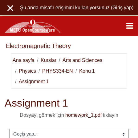
Ana içeriğe git
Şu anda misafir erişimini kullanıyorsunuz (
Giriş yap
)
Electromagnetic Theory
Ana sayfa
Kurslar
Arts and Sciences
Physics
PHYS334-EN
Konu 1
Assignment 1
Assignment 1
Dosyayı görmek için
homework_1.pdf
tıklayın
Geçiş yap...