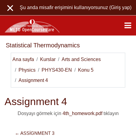
Ana içeriğe git
Şu anda misafir erişimini kullanıyorsunuz (
Giriş yap
)
Statistical Thermodynamics
Ana sayfa
Kurslar
Arts and Sciences
Physics
PHYS430-EN
Konu 5
Assignment 4
Assignment 4
Dosyayı görmek için
4th_homework.pdf
tıklayın
← ASSIGNMENT 3