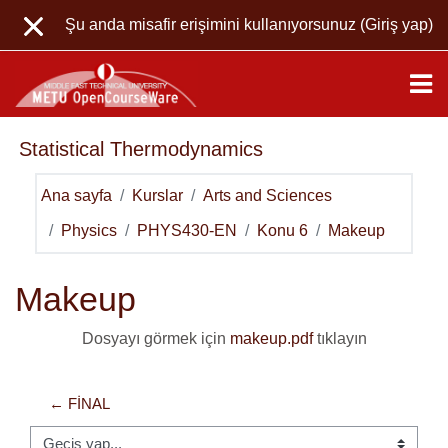
Ana içeriğe git
Şu anda misafir erişimini kullanıyorsunuz (
Giriş yap
)
Statistical Thermodynamics
Ana sayfa
Kurslar
Arts and Sciences
Physics
PHYS430-EN
Konu 6
Makeup
Makeup
Dosyayı görmek için
makeup.pdf
tıklayın
← FINAL