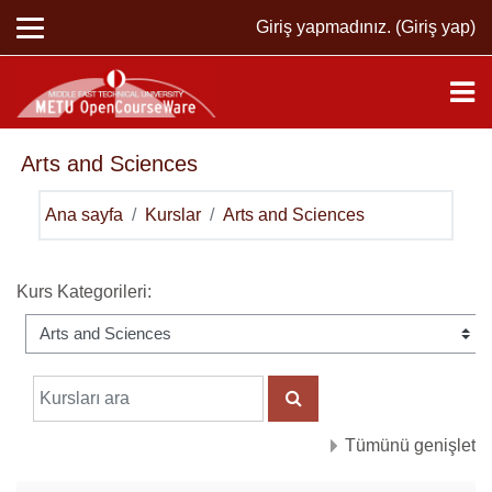
Ana içeriğe git
Giriş yapmadınız. (
Giriş yap
)
Arts and Sciences
Ana sayfa
Kurslar
Arts and Sciences
Kurs Kategorileri:
Kursları ara
KURSLARI ARA
Tümünü genişlet